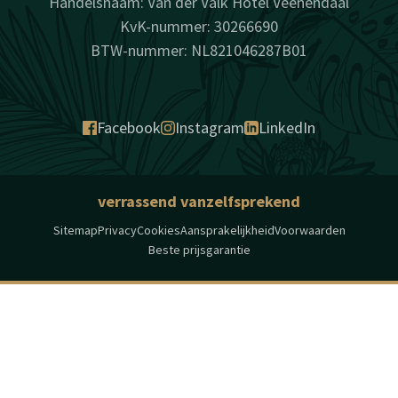
Handelsnaam: Van der Valk Hotel Veenendaal
KvK-nummer: 30266690
BTW-nummer: NL821046287B01
Facebook
Instagram
LinkedIn
verrassend vanzelfsprekend
Sitemap
Privacy
Cookies
Aansprakelijkheid
Voorwaarden
Beste prijsgarantie