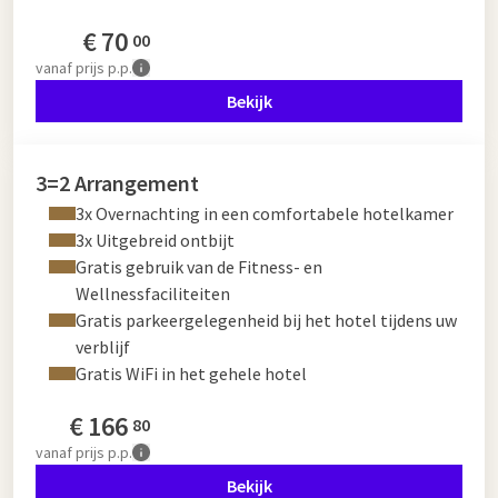
€
70
00
vanaf
prijs p.p.
Bekijk
3=2 Arrangement
3x Overnachting in een comfortabele hotelkamer
3x Uitgebreid ontbijt
Gratis gebruik van de Fitness- en
Wellnessfaciliteiten
Gratis parkeergelegenheid bij het hotel tijdens uw
verblijf
Gratis WiFi in het gehele hotel
€
166
80
vanaf
prijs p.p.
Bekijk