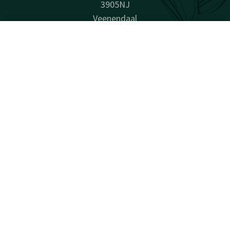
3905NJ
Veenendaal
Plan route
Contact
Account
NL
Boek nu
Bedrijfsinformatie
Handelsnaam: Van der Valk Hotel Veenendaal
KvK-nummer: 30266690
BTW-nummer: NL821046287B01
Facebook
Instagram
LinkedIn
verrassend vanzelfsprekend
Sitemap
Privacy
Cookies
Aansprakelijkheid
Voorwaarden