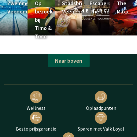
Zwemmen
Op
Stadsbrouwerij
Escaperoom
The
Veenendaal
bezoek
Veenendaal
The Circle
Maxx
bij
Timo &
Toco
Naar boven
Wellness
Oplaadpunten
Beste prijsgarantie
Sparen met Valk Loyal