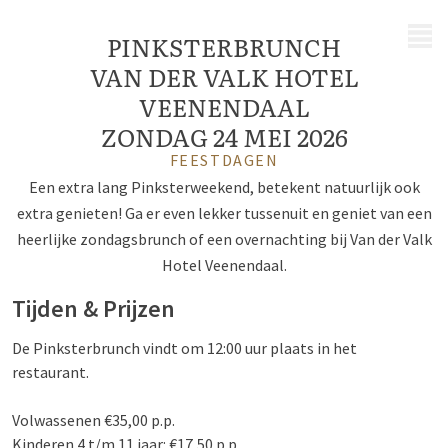
MENU
PINKSTERBRUNCH
VAN DER VALK HOTEL
VEENENDAAL
ZONDAG 24 MEI 2026
FEESTDAGEN
Een extra lang Pinksterweekend, betekent natuurlijk ook
extra genieten! Ga er even lekker tussenuit en geniet van een
heerlijke zondagsbrunch of een overnachting bij Van der Valk
Hotel Veenendaal.
Tijden & Prijzen
De Pinksterbrunch vindt om 12:00 uur plaats in het
restaurant.
Volwassenen €35,00 p.p.
Kinderen 4 t/m 11 jaar: €17,50 p.p.