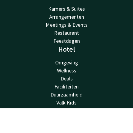
Kamers & Suites
Arrangementen
Meetings & Events
Restaurant
Feestdagen
Hotel
Omgeving
Wellness
Deals
Faciliteiten
Duurzaamheid
Valk Kids
Over Ons
Vacatures
Contact
Account
NL
Lost & found