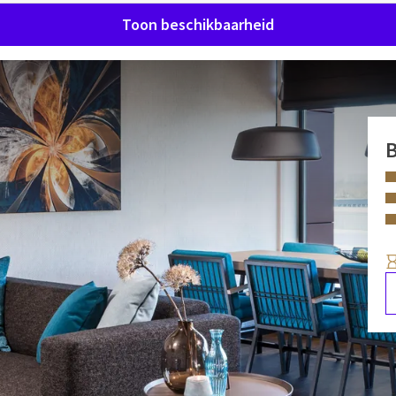
Toon beschikbaarheid
jn ideaal als u meer faciliteiten wenst, of voor een langere
de prachtig ruime badkamer is de Executive Suite voorzien van
 vaatwasser, inductiekookplaten, Nespresso apparaat, combi
FACILITEITEN
n apart toilet, wasmachine en zijn er strijkvoorzieningen
Ligbad en/of douche
maken van ons moderne Wellness Center met fitness- en
W
Slippers
3
Aparte douche