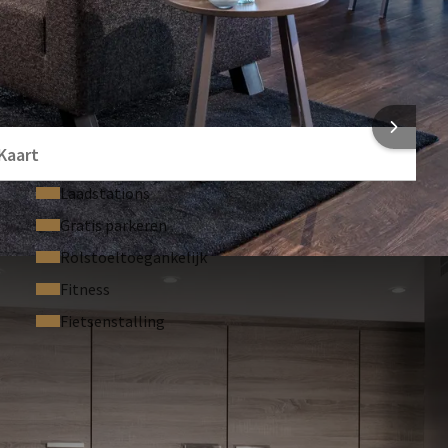
 voorzieningen, geldt hiervoor een aangepast
Cosmetica spiegel
g en vrijdag.
Eetgedeelte
nachten) aaneengesloten, kunt u contact opnemen
ete vrijblijvende offerte.
 INFORMATIE
Kaart
Laadstations
Gratis parkeren
Rolstoeltoegankelijk
Fitness
Fietsenstalling