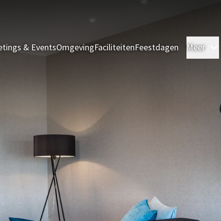
tings & Events
Omgeving
Faciliteiten
Feestdagen
Meer