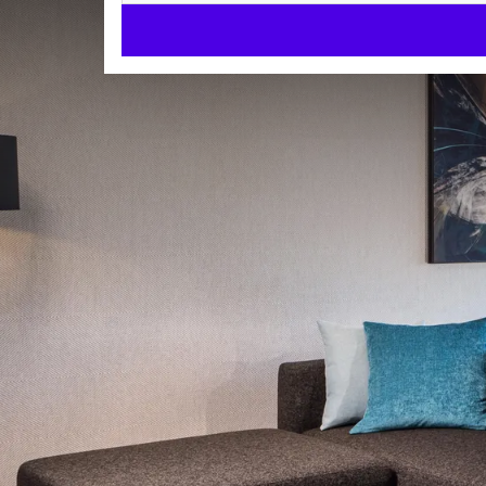
Executive Suite
STUDIO
68m²
Kingsizebed
Ligbad en/of douche
Check-in v.a. 15:00 uur
Check-uit tot 12:00 uur
De sfeervol en modern ingerichte Executive Suites zi
periode wilt verblijven. Naast het kingsize bed en 
een compleet ingerichte keuken met o.a. koelkast,
oven-magnetron en alle benodigde keuken items.
KAMER 
Tevens heeft de Executive Suite veel kastruimte, ee
Kingsizebed
aanwezig. Als hotelgast kunt u kosteloos gebruik 
Badjassen
saunafaciliteiten.
Apart toilet