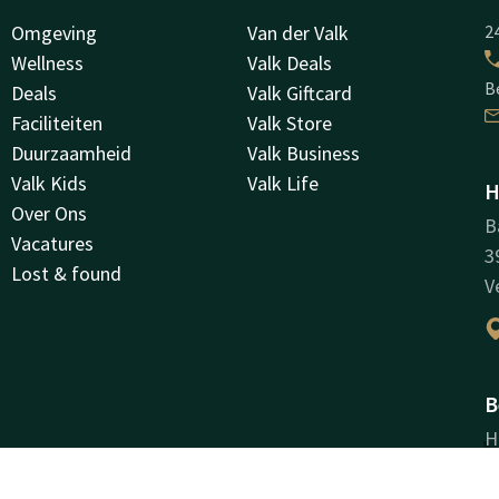
Omgeving
Van der Valk
24
Wellness
Valk Deals
B
Deals
Valk Giftcard
Faciliteiten
Valk Store
Duurzaamheid
Valk Business
Valk Kids
Valk Life
H
Over Ons
B
Vacatures
3
Lost & found
V
B
H
H
K