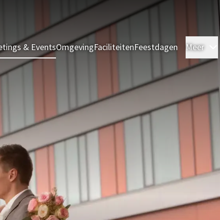
tings & Events
Omgeving
Faciliteiten
Feestdagen
Meer