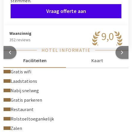
stemmen.
Vraag offerte aan
9,0
Waanzinnig
352 reviews
HOTEL INFORMATIE
Faciliteiten
Kaart
Gratis wifi
Laadstations
Nabij snelweg
Gratis parkeren
Restaurant
Rolstoeltoegankelijk
Zalen