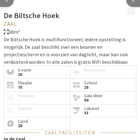
MENU
De Biltsche Hoek
ZAAL
68m²
De Biltsche Hoek is multifunctioneel; iedere opstelling is
mogelijk. De zaal beschikt over een beamer en
projectiescherm en is voorzien van daglicht, maar kan ook
verduisterd worden. In alle zalen is gratis WiFi beschikbaar.
U-vorm
Boardroom
20
-
Theater
School
70
28
Receptie
Gala diner
-
50
Examen
Cabaret
-
33
Carré
28
ZAAL FACILITEITEN
In de zaal