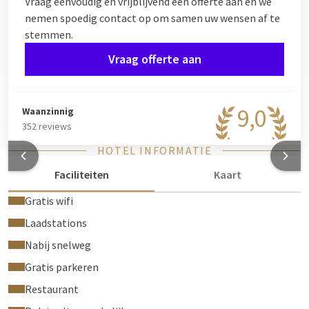
Vraag eenvoudig en vrijblijvend een offerte aan en we
nemen spoedig contact op om samen uw wensen af te
stemmen.
Vraag offerte aan
9,0
Waanzinnig
352 reviews
HOTEL INFORMATIE
Faciliteiten
Kaart
Gratis wifi
Laadstations
Nabij snelweg
Gratis parkeren
Restaurant