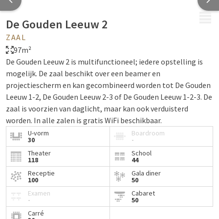
MENU
De Gouden Leeuw 2
ZAAL
97m²
De Gouden Leeuw 2 is multifunctioneel; iedere opstelling is
mogelijk. De zaal beschikt over een beamer en
projectiescherm en kan gecombineerd worden tot De Gouden
Leeuw 1-2, De Gouden Leeuw 2-3 of De Gouden Leeuw 1-2-3. De
zaal is voorzien van daglicht, maar kan ook verduisterd
worden. In alle zalen is gratis WiFi beschikbaar.
U-vorm
Boardroom
30
-
Theater
School
118
44
Receptie
Gala diner
100
50
Examen
Cabaret
-
50
Carré