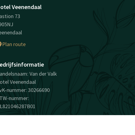
otel Veenendaal
astion 73
905NJ
eenendaal
Plan route
edrijfsinformatie
andelsnaam: Van der Valk
otel Veenendaal
vK-nummer: 30266690
TW-nummer:
L821046287B01