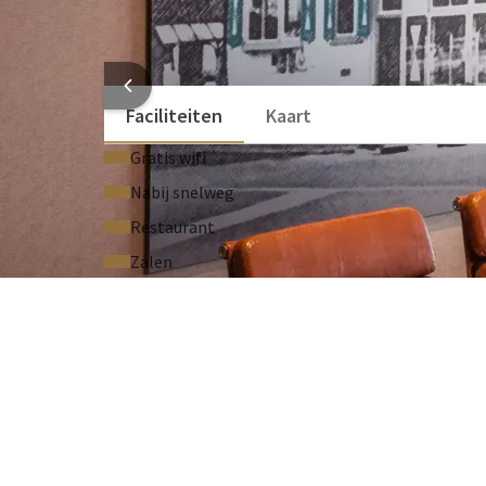
Technische support (Op aanvraag)
Laser pointer (Op aanvraag)
HOTEL
Faciliteiten
Kaart
Gratis wifi
Nabij snelweg
Restaurant
Zalen