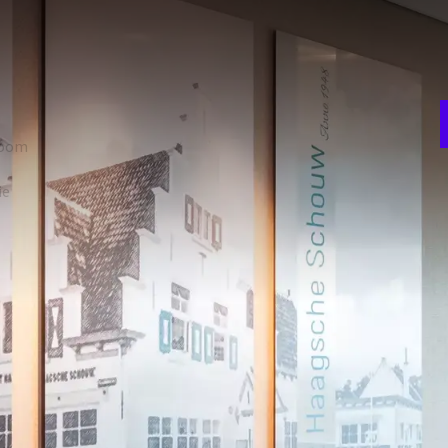
V
w
stelling is mogelijk. De zaal beschikt over een beamer en
w
n ook verduisterd worden. In alle zalen is gratis WiFi
room
Theater
60
ie
Gala diner
W
30
3
t
Carré
30
FACILITEITEN
Geluidswerende wanden
Laptop / Computer (Op aanvraag)