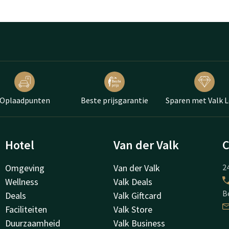
Oplaadpunten
Beste prijsgarantie
Sparen met Valk L
Hotel
Van der Valk
C
Omgeving
Van der Valk
24
Wellness
Valk Deals
B
Deals
Valk Giftcard
Faciliteiten
Valk Store
Duurzaamheid
Valk Business