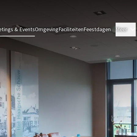
tings & Events
Omgeving
Faciliteiten
Feestdagen
Meer