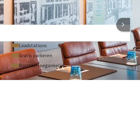
Geluidssysteem (Op aanvraag)
Microfoon (Op aanvraag)
 INFORMATIE
Laadstations
Gratis parkeren
Rolstoeltoegankelijk