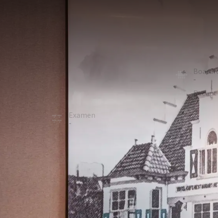
ZAAL
59m²
Het Haagsche Schouw is multifunctioneel; iedere op
projectiescherm en is voorzien van daglicht, maar ka
beschikbaar.
U-vorm
Board
22
-
School
Recept
30
-
Examen
Cabare
-
27
ZAAL 
In de zaal
Daglicht
Beamer
Optionele faciliteiten
Flip-over (Op aanvraag)