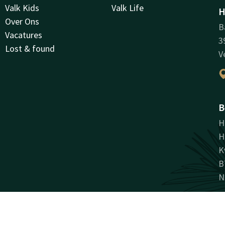
Valk Kids
Valk Life
H
Over Ons
B
Vacatures
3
Lost & found
V
B
H
H
K
B
N
Facebook
Instagram
LinkedIn