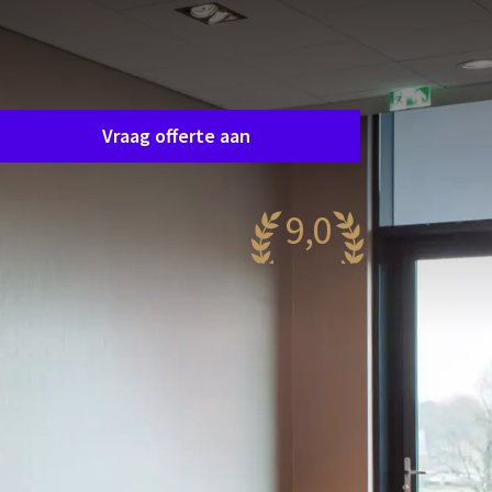
Zaal aanvraag
raag eenvoudig en vrijblijvend een offerte aan en
e nemen spoedig contact op om samen uw
ensen af te stemmen.
Vraag offerte aan
9,0
aanzinnig
52 reviews