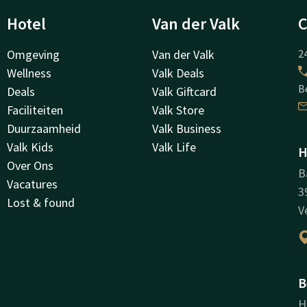
Hotel
Van der Valk
C
Omgeving
Van der Valk
24
Wellness
Valk Deals
B
Deals
Valk Giftcard
Faciliteiten
Valk Store
Duurzaamheid
Valk Business
Valk Kids
Valk Life
H
Over Ons
B
Vacatures
3
Lost & found
V
B
H