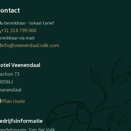
ontact
u bereikbaar - lokaal tarief
+31 318 799 060
ereikbaar via mail
info@veenendaal.valk.com
otel Veenendaal
astion 73
905NJ
eenendaal
Plan route
edrijfsinformatie
andelsnaam: Van der Valk