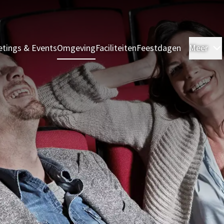
tings & Events
Omgeving
Faciliteiten
Feestdagen
Meer