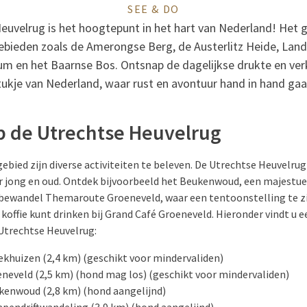
SEE & DO
euvelrug is het hoogtepunt in het hart van Nederland! Het g
gebieden zoals de Amerongse Berg, de Austerlitz Heide, Lan
um en het Baarnse Bos. Ontsnap de dagelijkse drukte en ver
tukje van Nederland, waar rust en avontuur hand in hand gaa
 de Utrechtse Heuvelrug
ebied zijn diverse activiteiten te beleven. De Utrechtse Heuvelrug i
r jong en oud. Ontdek bijvoorbeeld het Beukenwoud, een majest
bewandel Themaroute Groeneveld, waar een tentoonstelling te zie
 koffie kunt drinken bij Grand Café Groeneveld. Hieronder vindt u e
Utrechtse Heuvelrug:
khuizen (2,4 km) (geschikt voor mindervaliden)
eveld (2,5 km) (hond mag los) (geschikt voor mindervaliden)
enwoud (2,8 km) (hond aangelijnd)