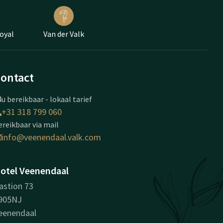
oyal
Van der Valk
ontact
u bereikbaar - lokaal tarief
+31 318 799 060
ereikbaar via mail
info@veenendaal.valk.com
otel Veenendaal
astion 73
905NJ
eenendaal