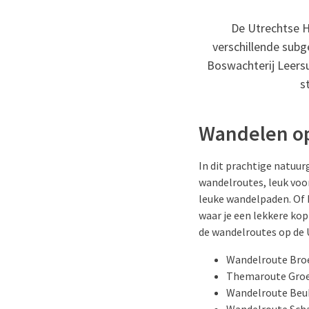
De Utrechtse H
verschillende sub
Boswachterij Leers
s
Wandelen op
In dit prachtige natuurg
wandelroutes, leuk voo
leuke wandelpaden. Of 
waar je een lekkere kop
de wandelroutes op de 
Wandelroute Broe
Themaroute Groen
Wandelroute Beuk