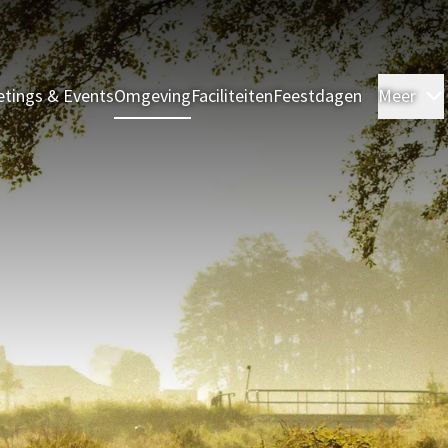
tings & Events
Omgeving
Faciliteiten
Feestdagen
Meer