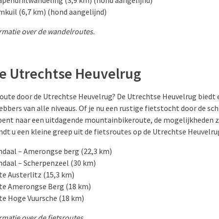
pendriftwandeling (3,9 km) (hond aangelijnd)
kuil (6,7 km) (hond aangelijnd)
rmatie over de wandelroutes.
de Utrechtse Heuvelrug
route door de Utrechtse Heuvelrug? De Utrechtse Heuvelrug biedt 
hebbers van alle niveaus. Of je nu een rustige fietstocht door de s
bent naar een uitdagende mountainbikeroute, de mogelijkheden z
ndt u een kleine greep uit de fietsroutes op de Utrechtse Heuvelru
ndaal – Amerongse berg (22,3 km)
ndaal – Scherpenzeel (30 km)
e Austerlitz (15,3 km)
te Amerongse Berg (18 km)
e Hoge Vuursche (18 km)
matie over de fietsroutes.