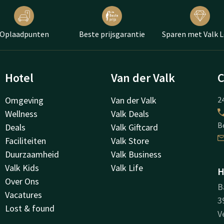
Oplaadpunten
Beste prijsgarantie
Sparen met Valk L
Hotel
Van der Valk
C
Omgeving
Van der Valk
24
Wellness
Valk Deals
B
Deals
Valk Giftcard
Faciliteiten
Valk Store
Duurzaamheid
Valk Business
Valk Kids
Valk Life
H
Over Ons
B
Vacatures
3
Lost & found
V