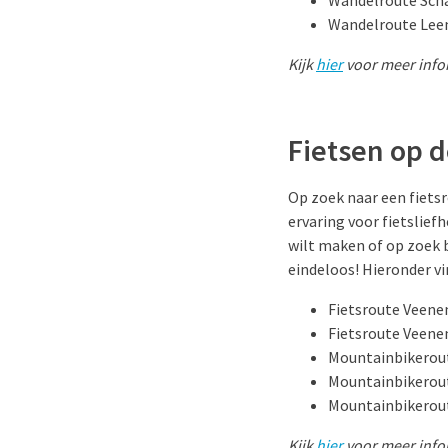
Wandelroute Scha
Wandelroute Leem
Kijk
hier
voor meer info
Fietsen op 
Op zoek naar een fiets
ervaring voor fietslief
wilt maken of op zoek 
eindeloos! Hieronder vi
Fietsroute Veene
Fietsroute Veene
Mountainbikerout
Mountainbikerou
Mountainbikerout
Kijk
hier
voor meer infor