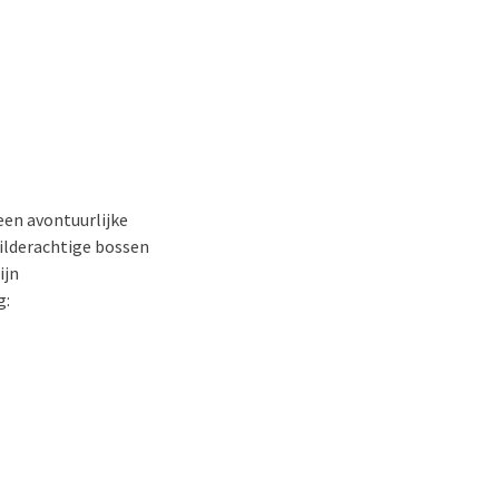
een avontuurlijke
childerachtige bossen
ijn
g: