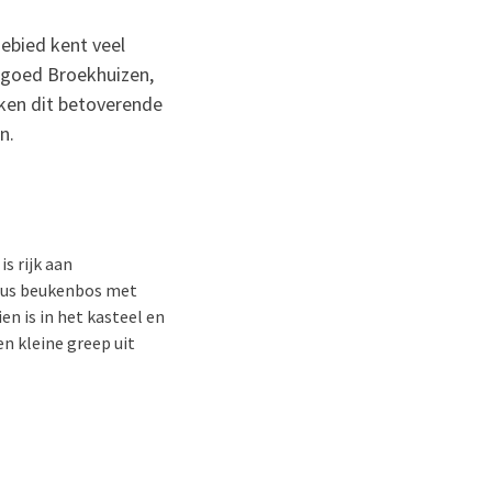
ebied kent veel
dgoed Broekhuizen,
ken dit betoverende
n.
s rijk aan
ueus beukenbos met
n is in het kasteel en
en kleine greep uit