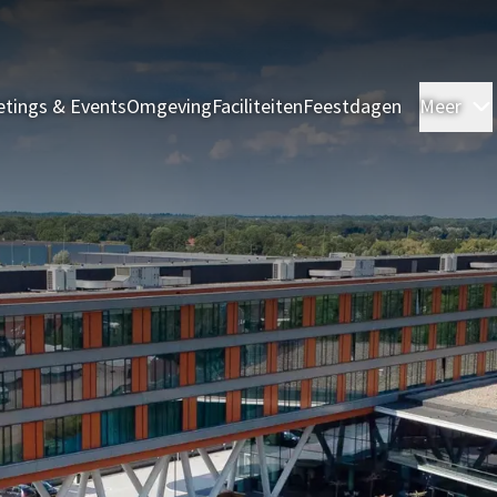
tings & Events
Omgeving
Faciliteiten
Feestdagen
Meer