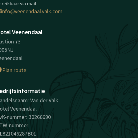
ereikbaar via mail
info@veenendaal.valk.com
otel Veenendaal
astion 73
905NJ
eenendaal
Plan route
edrijfsinformatie
andelsnaam: Van der Valk
otel Veenendaal
vK-nummer: 30266690
TW-nummer:
L821046287B01