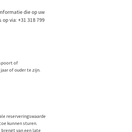
 informatie die op uw
 op via: +31 318 799
spoort of
aar of ouder te zijn.
tale reserveringswaarde
 toe kunnen sturen.
 brengt van een late