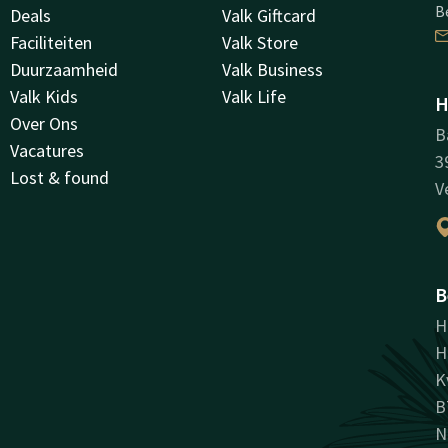
B
Deals
Valk Giftcard
Faciliteiten
Valk Store
Duurzaamheid
Valk Business
Valk Kids
Valk Life
H
Over Ons
B
Vacatures
3
Lost & found
V
B
H
H
K
B
N