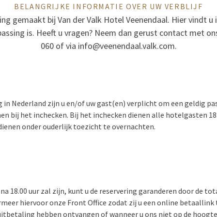
BELANGRIJKE INFORMATIE OVER UW VERBLIJF
ing gemaakt bij Van der Valk Hotel Veenendaal. Hier vindt u
passing is. Heeft u vragen? Neem dan gerust contact met ons
060 of via
info@veenendaal.valk.com
.
 in Nederland zijn u en/of uw gast(en) verplicht om een geldig pa
en bij het inchecken. Bij het inchecken dienen alle hotelgasten 18 j
dienen onder ouderlijk toezicht te overnachten.
na 18.00 uur zal zijn, kunt u de reservering garanderen door de to
rmeer hiervoor onze Front Office zodat zij u een online betaallink
itbetaling hebben ontvangen of wanneer u ons niet op de hoogte