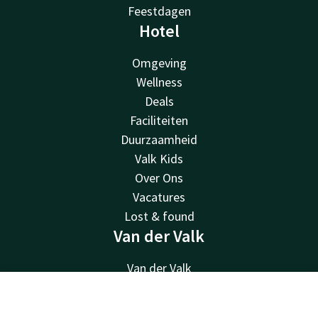
Feestdagen
Hotel
Omgeving
Wellness
Deals
Faciliteiten
Duurzaamheid
Valk Kids
Over Ons
Vacatures
Lost & found
Van der Valk
Van der Valk
Valk Deals
Contact
Account
NL
Valk Giftcard