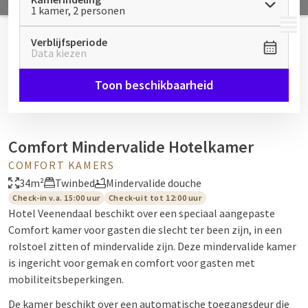
1 kamer, 2 personen
MENU
Verblijfsperiode
Data kiezen
Toon beschikbaarheid
Comfort Mindervalide Hotelkamer
COMFORT KAMERS
34m²
Twinbed
Mindervalide douche
Check-in v.a. 15:00 uur
Check-uit tot 12:00 uur
Hotel Veenendaal beschikt over een speciaal aangepaste
Comfort kamer voor gasten die slecht ter been zijn, in een
rolstoel zitten of mindervalide zijn. Deze mindervalide kamer
is ingericht voor gemak en comfort voor gasten met
mobiliteitsbeperkingen.
De kamer beschikt over een automatische toegangsdeur die