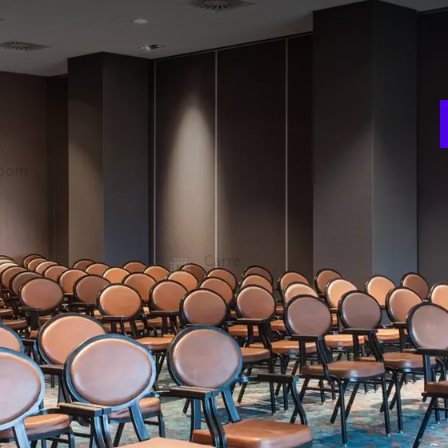
V
w
Molenhoek 1 en De Molenhoek 2 gecombineerd worden tot De
w
zaal is ook weer te combineren tot twee losse zalen. De zaal
al is voorzien van daglicht, maar kan ook verduisterd
room
Theater
240
W
ie
Gala diner
3
180
t
Carré
-
FACILITEITEN
Geluidswerende wanden