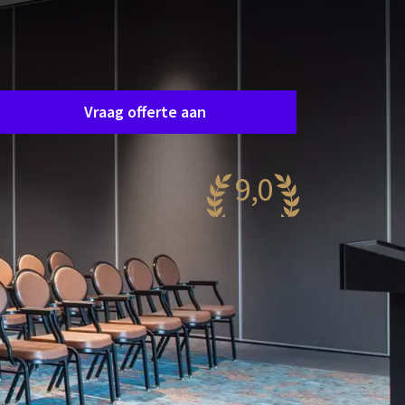
Zaal aanvraag
raag eenvoudig en vrijblijvend een offerte aan en
e nemen spoedig contact op om samen uw
ensen af te stemmen.
Vraag offerte aan
9,0
aanzinnig
50 reviews