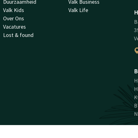
Duurzaamheid
Valk Business
Valk Kids
Valk Life
H
Over Ons
B
Vacatures
3
Lost & found
V
B
H
H
K
B
N