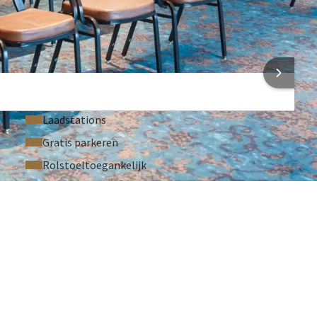
Laptop / Computer (Op aanvraag)
Geluidssysteem (Op aanvraag)
Microfoon (Op aanvraag)
 INFORMATIE
Laadstations
Gratis parkeren
Rolstoeltoegankelijk