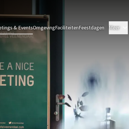
tings & Events
Omgeving
Faciliteiten
Feestdagen
Meer