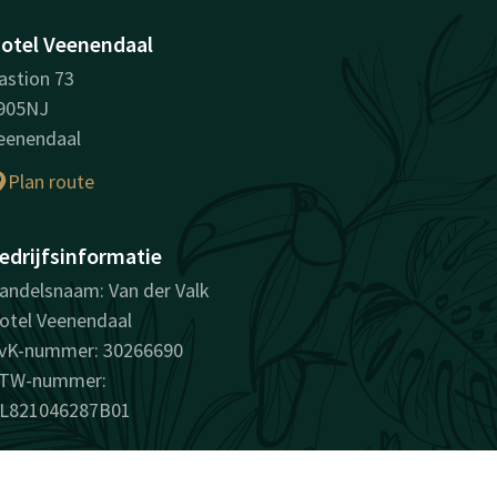
otel Veenendaal
astion 73
905NJ
eenendaal
Plan route
edrijfsinformatie
andelsnaam: Van der Valk
otel Veenendaal
vK-nummer: 30266690
TW-nummer:
L821046287B01