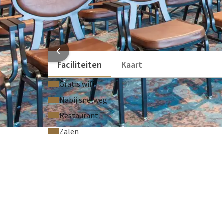
Flip-over (Op aanvraag)
Technische support (Op aanvraag)
Laser pointer (Op aanvraag)
HOTEL
Faciliteiten
Kaart
Gratis wifi
Nabij snelweg
Restaurant
Zalen